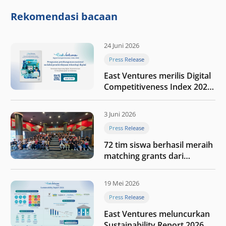
integritas: Menumbuhkan
nilai melalui kedisiplinan”
Rekomendasi bacaan
24 Juni 2026
Press Release
East Ventures merilis Digital
Competitiveness Index 2026,
menyoroti fase transformasi
digital Indonesia selanjutnya
3 Juni 2026
Press Release
72 tim siswa berhasil meraih
matching grants dari
program My First $1000
19 Mei 2026
Press Release
East Ventures meluncurkan
Sustainability Report 2026