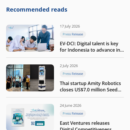
competitive physical AI
company
Recommended reads
17 July 2026
Press Release
EV-DCI: Digital talent is key
for Indonesia to advance in
the AI era
2 July 2026
Press Release
Thai startup Amity Robotics
closes US$7.0 million Seed
round to build a globally
competitive physical AI
24 June 2026
company
Press Release
East Ventures releases
Digital Competitiveness