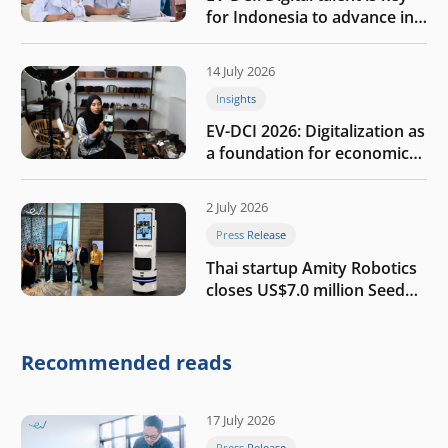
for Indonesia to advance in
the AI era
14 July 2026
Insights
EV-DCI 2026: Digitalization as
a foundation for economic
growth
2 July 2026
Press Release
Thai startup Amity Robotics
closes US$7.0 million Seed
round to build a globally
competitive physical AI
company
Recommended reads
17 July 2026
Press Release