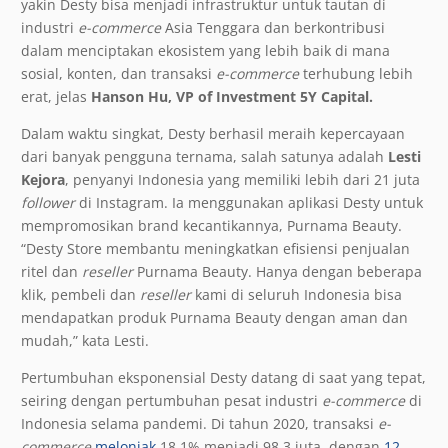
yakin Desty bisa menjadi infrastruktur untuk tautan di
industri
e-commerce
Asia Tenggara dan berkontribusi
dalam menciptakan ekosistem yang lebih baik di mana
sosial, konten, dan transaksi
e-commerce
terhubung lebih
erat, jelas
Hanson Hu, VP of Investment 5Y Capital.
Dalam waktu singkat, Desty berhasil meraih kepercayaan
dari banyak pengguna ternama, salah satunya adalah
Lesti
Kejora
, penyanyi Indonesia yang memiliki lebih dari 21 juta
follower
di Instagram. Ia menggunakan aplikasi Desty untuk
mempromosikan brand kecantikannya, Purnama Beauty.
“Desty Store membantu meningkatkan efisiensi penjualan
ritel dan
reseller
Purnama Beauty. Hanya dengan beberapa
klik, pembeli dan
reseller
kami di seluruh Indonesia bisa
mendapatkan produk Purnama Beauty dengan aman dan
mudah,” kata Lesti.
Pertumbuhan eksponensial Desty datang di saat yang tepat,
seiring dengan pertumbuhan pesat industri
e-commerce
di
Indonesia selama pandemi. Di tahun 2020, transaksi
e-
commerce
melonjak
18,1% menjadi 98,3 juta, dengan
12