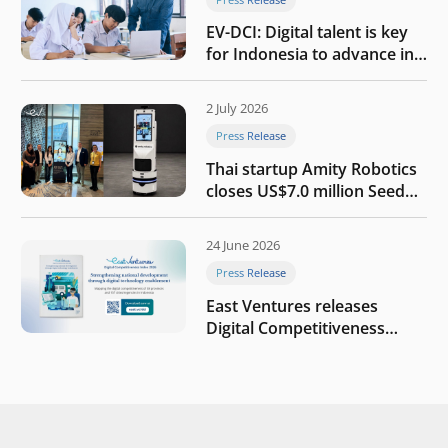
EV-DCI: Digital talent is key
for Indonesia to advance in
the AI era
2 July 2026
Press Release
Thai startup Amity Robotics
closes US$7.0 million Seed
round to build a globally
competitive physical AI
24 June 2026
company
Press Release
East Ventures releases
Digital Competitiveness
Index 2026, highlighting
Indonesia’s next phase of
digital transformation