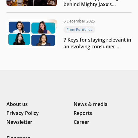
behind Mighty Jaxx’s
blueprint of profitability
5 December 2025
From Portfolios
7 Keys for staying relevant in
an evolving consumer
landscape by Southeast
Asia’s women founders
About us
News & media
Privacy Policy
Reports
Newsletter
Career
Singapore