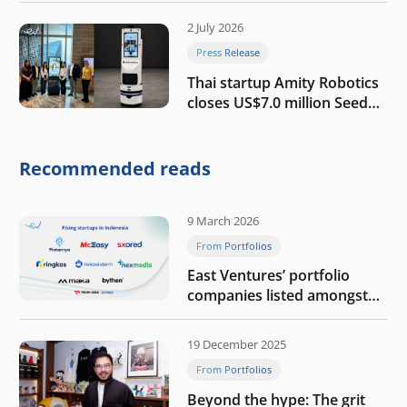
2 July 2026
Press Release
Thai startup Amity Robotics
closes US$7.0 million Seed
round to build a globally
competitive physical AI
company
Recommended reads
9 March 2026
From Portfolios
East Ventures’ portfolio
companies listed amongst
Tech in Asia’s 50 rising
startups in Indonesia
19 December 2025
From Portfolios
Beyond the hype: The grit