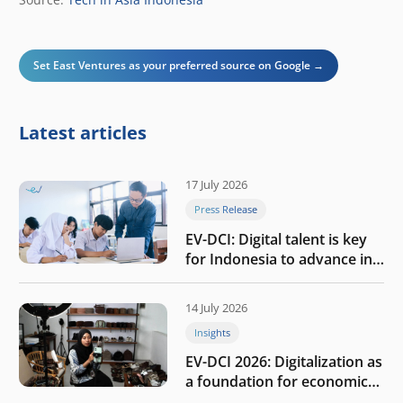
Set East Ventures as your preferred source on Google →
Latest articles
17 July 2026
Press Release
EV-DCI: Digital talent is key
for Indonesia to advance in
the AI era
14 July 2026
Insights
EV-DCI 2026: Digitalization as
a foundation for economic
growth