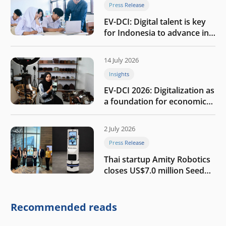
Press Release
EV-DCI: Digital talent is key
for Indonesia to advance in
the AI era
14 July 2026
Insights
EV-DCI 2026: Digitalization as
a foundation for economic
growth
2 July 2026
Press Release
Thai startup Amity Robotics
closes US$7.0 million Seed
round to build a globally
competitive physical AI
company
Recommended reads