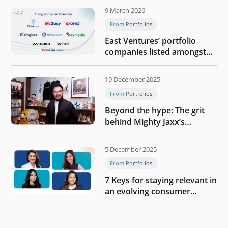
9 March 2026
From Portfolios
East Ventures’ portfolio
companies listed amongst
Tech in Asia’s 50 rising
startups in Indonesia
19 December 2025
From Portfolios
Beyond the hype: The grit
behind Mighty Jaxx’s
blueprint of profitability
5 December 2025
From Portfolios
7 Keys for staying relevant in
an evolving consumer
landscape by Southeast
Asia’s women founders