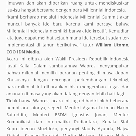
Ilmuwan dan akan diberikan ruang untuk mendiskusikan
isu-isu hangat bersama dengan para Millennial Indonesia.
“Kami berharap melalui Indonesia Millennial Summit akan
muncul banyak ide baru karena kami percaya bahwa
Millennial Indonesia memiliki banyak ide kreatif. Kemudian
kita juga dapat melihat sejauh mana ide tersebut sudah ter-
implementasi di tahun berikutnya,” tutur
William Utomo,
COO IDN Media.
Acara ini dibuka oleh Wakil Presiden Republik Indonesia
Jusuf Kalla. Dalam sambutannya Wapres menyampaikan
bahwa milenial memiliki peranan penting di masa depan.
Khususnya dengan dorongan perkembangan teknologi,
para milenial ini diharapkan bisa mengemban tugas dan
amanah di masa yang akan datang dengan lebih baik lagi.
Tidak hanya Wapres, acara ini juga dihadiri oleh beberapa
pembicara lainnya, seperti Menteri Agama Lukman Hakim
Saifuddin, Menteri ESDM Ignasius Jonan, Menteri
Komunikasi dan Informatika Rudiantara, Kepala Staff
Kepresidenan Moeldoko, penyanyi Maudy Ayunda, Najwa
Shihab, Salman Subakat, Martin Hartono, Lilyana Natsir,