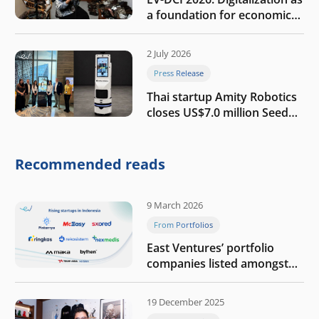
a foundation for economic
growth
2 July 2026
Press Release
Thai startup Amity Robotics
closes US$7.0 million Seed
round to build a globally
competitive physical AI
company
Recommended reads
9 March 2026
From Portfolios
East Ventures’ portfolio
companies listed amongst
Tech in Asia’s 50 rising
startups in Indonesia
19 December 2025