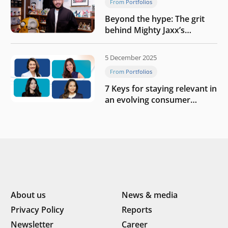
From Portfolios
Beyond the hype: The grit
behind Mighty Jaxx’s
blueprint of profitability
5 December 2025
From Portfolios
7 Keys for staying relevant in
an evolving consumer
landscape by Southeast
Asia’s women founders
About us
News & media
Privacy Policy
Reports
Newsletter
Career