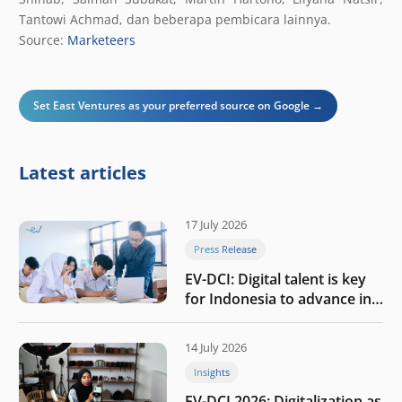
Tantowi Achmad, dan beberapa pembicara lainnya.
Source:
Marketeers
Set East Ventures as your preferred source on Google →
Latest articles
17 July 2026
Press Release
EV-DCI: Digital talent is key
for Indonesia to advance in
the AI era
14 July 2026
Insights
EV-DCI 2026: Digitalization as