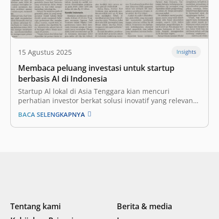
15 Agustus 2025
Insights
Membaca peluang investasi untuk startup
berbasis AI di Indonesia
Startup Al lokal di Asia Tenggara kian mencuri
perhatian investor berkat solusi inovatif yang relevan
secara budaya dan berdampak nyata di lapangan. Di
BACA SELENGKAPNYA
tengah menurunnya pendanaan untuk perusahaan
startup di Indonesia, investasi bagi startup yang
mengadopsi kecerdasan buatan (artificial intelligence
atau AI) justru berpotensi tumbuh.…
Tentang kami
Berita & media