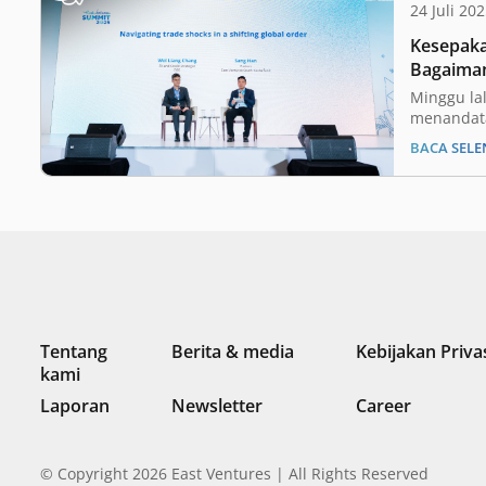
24 Juli 20
Kesepaka
Bagaiman
menaviga
Minggu lal
global
menandata
tetapi du
BACA SEL
perdagang
Serikat (A
Kemitraan
Indonesia
menjadi p
Perlu dica
tersebut, 
Indonesia 
menjadi…
Tentang
Berita & media
Kebijakan Priva
kami
Laporan
Newsletter
Career
© Copyright 2026 East Ventures | All Rights Reserved