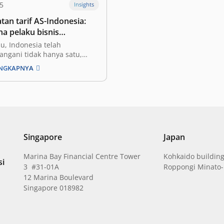
25
Insights
tan tarif AS-Indonesia:
a pelaku bisnis
si dinamika perdagangan
u, Indonesia telah
ngani tidak hanya satu,
a kesepakatan dan perjanjian
ENGKAPNYA
an: penurunan tarif Amerika
S) dan IEU-CEPA (Perjanjian
 Ekonomi Komprehensif
-Uni Eropa), yang masih
erbincangan masyarakat.
tat, melalui perjanjian
kesepakatan tarif AS-
Singapore
Japan
kini turun dari 32%
Marina Bay Financial Centre Tower
Kohkaido building
si
3 #31-01A
Roppongi Minato-
12 Marina Boulevard
Singapore 018982