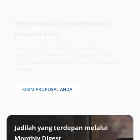
Bertumbuh & bertransformasi
bersama kami
Kami mencari founder visioner yang siap
mendisrupsi industri dan menciptakan dampak.
Kirim proposal Anda dan mari bangun masa depan
bersama.
KIRIM PROPOSAL ANDA
Jadilah yang terdepan melalui
Monthly Digest