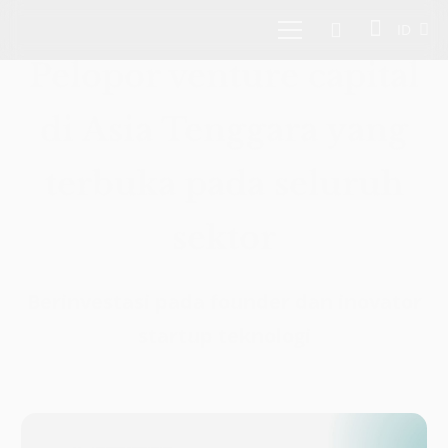
ID
Pelopor venture capital
di Asia Tenggara yang
terbuka pada seluruh
sektor
Berinvestasi pada founder dan inovator
startup teknologi