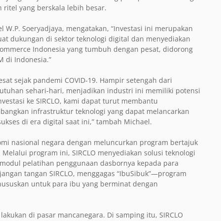
itel yang berskala lebih besar.
el W.P. Soeryadjaya, mengatakan, “Investasi ini merupakan
t dukungan di sektor teknologi digital dan menyediakan
e-commerce Indonesia yang tumbuh dengan pesat, didorong
di Indonesia.”
esat sejak pandemi COVID-19. Hampir setengah dari
tuhan sehari-hari, menjadikan industri ini memiliki potensi
investasi ke SIRCLO, kami dapat turut membantu
ngkan infrastruktur teknologi yang dapat melancarkan
ses di era digital saat ini,” tambah Michael.
omi nasional negara dengan meluncurkan program bertajuk
elalui program ini, SIRCLO menyediakan solusi teknologi
ta modul pelatihan penggunaan dasbornya kepada para
panjangan tangan SIRCLO, menggagas “IbuSibuk”—program
khususkan untuk para ibu yang berminat dengan
lakukan di pasar mancanegara. Di samping itu, SIRCLO