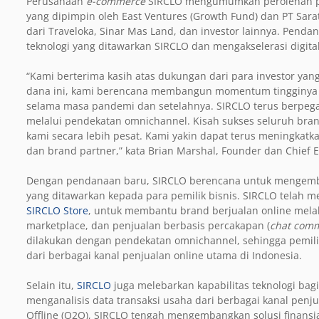
Perusahaan
e-commerce
SIRCLO mengumumkan perolehan pen
yang dipimpin oleh East Ventures (Growth Fund) dan PT Sarat
dari Traveloka, Sinar Mas Land, dan investor lainnya. Pend
teknologi yang ditawarkan SIRCLO dan mengakselerasi digitali
“Kami berterima kasih atas dukungan dari para investor yan
dana ini, kami berencana membangun momentum tingginya 
selama masa pandemi dan setelahnya. SIRCLO terus berpeg
melalui pendekatan omnichannel. Kisah sukses seluruh bra
kami secara lebih pesat. Kami yakin dapat terus meningkatk
dan brand partner,” kata Brian Marshal, Founder dan Chief E
Dengan pendanaan baru, SIRCLO berencana untuk mengemban
yang ditawarkan kepada para pemilik bisnis. SIRCLO telah
SIRCLO Store
, untuk membantu brand berjualan online melalu
marketplace, dan penjualan berbasis percakapan (
chat com
dilakukan dengan pendekatan omnichannel, sehingga pemi
dari berbagai kanal penjualan online utama di Indonesia.
Selain itu,
SIRCLO
juga melebarkan kapabilitas teknologi b
menganalisis data transaksi usaha dari berbagai kanal penjua
Offline (O2O), SIRCLO tengah mengembangkan solusi finans