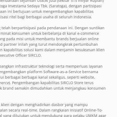
danaan sejumlah US$36 juta (sekitar 515 milyar Rupiah)
oga Investama Sedaya Tbk. (Saratoga), dengan partisipasi
anaan ini bertujuan untuk mengembangkan kapabilitas
sasi ritel bagi berbagai usaha di seluruh Indonesia.
g telah berpartisipasi pada pendanaan ini. Dengan suntikan
minat konsumen untuk berbelanja di kanal e-commerce
ang pada misi untuk membantu brands berjualan online
nd partner inilah yang turut mendongkrak pertumbuhan
an kapabilitas solusi kami dalam menjamin kesuksesan klien
xecutive Officer SIRCLO.
gkan infrastruktur teknologi serta memperluas layanan
 mengembangkan platform Software-as-a-Service bernama
i berbagai berbagai kanal sekaligus, seperti website,
merce
). Pengembangan kapabilitas SIRCLO Store terus
lik brand semakin dimudahkan untuk menjangkau konsumen
agi klien dengan menghadirkan dasbor yang mampu
lan secara real-time. Dalam rangkaian inisiatif Online-To-
ial yang ditujukan untuk mendukung para pelaku UMKM agar