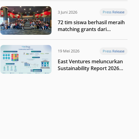
digital Indonesia selanjutnya
3 Juni 2026
Press Release
72 tim siswa berhasil meraih
matching grants dari
program My First $1000
19 Mei 2026
Press Release
East Ventures meluncurkan
Sustainability Report 2026
“Membangun dengan
integritas: Menumbuhkan
nilai melalui kedisiplinan”