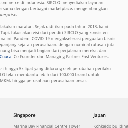
-commerce di Indonesia. SIRCLO menyediakan layanan
rja sama dengan berbagai marketplace, mengembangkan
terprise
.
elakukan maraton. Sejak didirikan pada tahun 2013, kami
Tapi, fokus akan visi dari pendiri SIRCLO yang konsisten
ma ini. Pandemi COVID-19 mengakselerasi penguatan bisnis
panjang sejarah perusahaan, dengan nominal ratusan juta
enang bisa menjadi bagian dari perjalanan mereka, dan
 Cuaca
, Co-Founder dan Managing Partner East Ventures.
i hingga 5x lipat yang didorong oleh perubahan perilaku
LO telah membantu lebih dari 100.000 brand untuk
, UMKM, hingga perusahaan-perusahaan besar.
Singapore
Japan
Marina Bay Financial Centre Tower
Kohkaido building