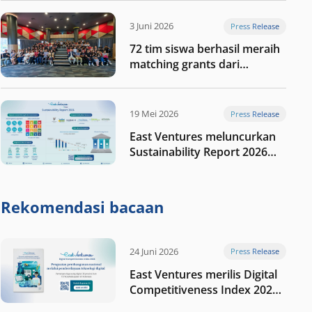
digital Indonesia selanjutnya
3 Juni 2026
Press Release
72 tim siswa berhasil meraih
matching grants dari
program My First $1000
19 Mei 2026
Press Release
East Ventures meluncurkan
Sustainability Report 2026
“Membangun dengan
integritas: Menumbuhkan
nilai melalui kedisiplinan”
Rekomendasi bacaan
24 Juni 2026
Press Release
East Ventures merilis Digital
Competitiveness Index 2026,
menyoroti fase transformasi