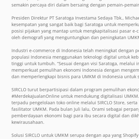
semakin percaya diri dalam bersaing dengan pemain-pemain r
Presiden Direktur PT Saratoga Investama Sedaya Tbk., Micha
kesempatan yang sangat baik bagi Saratoga untuk memperkua
posisi pijakan yang mantap untuk mengkapitalisasi pasar 
oleh demografi yang menguntungkan dan peningkatan UMKM 
Industri e-commerce di Indonesia telah meningkat dengan p
populasi Indonesia menggunakan teknologi digital untuk kebu
tinggi untuk tumbuh. “Sesuai dengan visi Saratoga, melalui 
memperkuat pemulihan ekonomi Indonesia dengan mengemba
dan memperlengkapi bisnis para UMKM di Indonesia untuk suk
SIRCLO turut berpartisipasi dalam program pemulihan ekon
#MerdekaJualanOnline untuk mendukung digitalisasi UMKM. M
terpadu pengelolaan toko online melalui SIRCLO Store, ser
fasilitator UMKM. Pada bulan Juli lalu, Orami sebagai per
pemberdayaan ekonomi bagi para ibu secara digital dan di
kewirausahaan.
Solusi SIRCLO untuk UMKM serupa dengan apa yang Shopify 