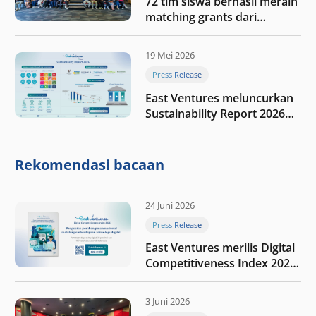
72 tim siswa berhasil meraih
matching grants dari
program My First $1000
19 Mei 2026
Press Release
East Ventures meluncurkan
Sustainability Report 2026
“Membangun dengan
integritas: Menumbuhkan
nilai melalui kedisiplinan”
Rekomendasi bacaan
24 Juni 2026
Press Release
East Ventures merilis Digital
Competitiveness Index 2026,
menyoroti fase transformasi
digital Indonesia selanjutnya
3 Juni 2026