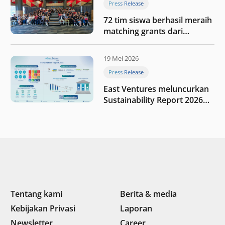
Press Release
72 tim siswa berhasil meraih
matching grants dari
program My First $1000
19 Mei 2026
Press Release
East Ventures meluncurkan
Sustainability Report 2026
“Membangun dengan
integritas: Menumbuhkan
nilai melalui kedisiplinan”
Tentang kami
Berita & media
Kebijakan Privasi
Laporan
Newsletter
Career