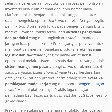
sehingga perencanaan produksi dan proses pengontrolan
inventaris bisa lebih optimal dan lebih hemat biaya.
Platform Praktis menjadi titik kontak tunggal bagi UKM
dalam mengelola operasi
back-end
mereka. Dengan begitu,
pemilik
brand
bisa lebih fokus pada pengembangan bisnis
mereka. Layanan Praktis terdiri dari
aktivitas pengadaan
dan produksi
yang memungkinkan
brand
memanfaatkan
jaringan luas pemasok milik Praktis yang terpercaya untuk
membuat dan mengembangkan produk mereka;
layanan
logistik dan
fulfillment
yang menawarkan efisiensi
operasional melalui sistem otomatis dan mitra yang andal;
sistem manajemen pesanan
bagi
brand
untuk memasuki
kanal penjualan
(
sales channel
) yang tepat, berdasarkan
data yang akurat dan prediksi permintaan; serta
akses ke
pembiayaan modal kerja
yang membantu
pengembangan
brand
. Melalui platform-nya, Praktis juga melayani
pengadaan B2B (
business to business
) dan B2G (
business to
government
).
Praktis menyatukan pengalaman manufaktur dan operasi