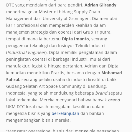
DTC yang mendalam dari para pendiri.
Adrian Gilrandy
menerima gelar Master di bidang Supply Chain
Management dari University of Groningen. Dia memulai
karir profesional dan memperoleh keahlian dalam
manajemen strategis dan operasi dari Grup Triputra,
tempat di mana ia bertemu
Dipta Imanto
, seorang
penggemar teknologi dan Insinyur Teknik Industri
(
Industrial Engineer
). Dipta memiliki pengalaman dalam
peningkatan operasi di berbagai industri, mulai dari
manufaktur, logistik, hingga pertanian. Adrian dan Dipta
kemudian mendirikan Praktis, bersama dengan
Mohamad
Fahrul
, seorang pelaku usaha di industri kreatif di balik
Gudang Selatan Art Space Community di Bandung,
Indonesia, yang telah mendukung beberapa
brand
sepatu
lokal terkemuka. Mereka menyadari bahwa banyak
brand
UKM DTC lokal masih mengalami kesulitan dalam
mengelola bisnis yang
berkelanjutan
dan bahkan
mengembangkan bisnis mereka.
“Mengatur operasional bisnis dari mengelola pengadaan,