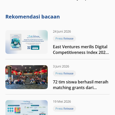
“Membangun dengan
integritas: Menumbuhkan
nilai melalui kedisiplinan”
Rekomendasi bacaan
24 Juni 2026
Press Release
East Ventures merilis Digital
Competitiveness Index 2026,
menyoroti fase transformasi
digital Indonesia selanjutnya
3 Juni 2026
Press Release
72 tim siswa berhasil meraih
matching grants dari
program My First $1000
19 Mei 2026
Press Release