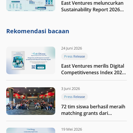
East Ventures meluncurkan
Sustainability Report 2026
“Membangun dengan
integritas: Menumbuhkan
nilai melalui kedisiplinan”
Rekomendasi bacaan
24 Juni 2026
Press Release
East Ventures merilis Digital
Competitiveness Index 2026,
menyoroti fase transformasi
digital Indonesia selanjutnya
3 Juni 2026
Press Release
72 tim siswa berhasil meraih
matching grants dari
program My First $1000
19 Mei 2026