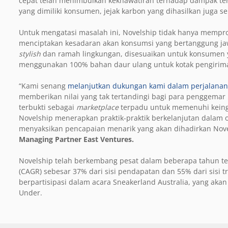
cepat telah menimbulkan kekhawatiran terhadap dampak ter
yang dimiliki konsumen, jejak karbon yang dihasilkan juga s
Untuk mengatasi masalah ini, Novelship tidak hanya mempro
menciptakan kesadaran akan konsumsi yang bertanggung jaw
stylish
dan ramah lingkungan, disesuaikan untuk konsumen yan
menggunakan 100% bahan daur ulang untuk kotak pengirim
“Kami senang
melanjutkan dukungan kami dalam perjalanan
memberikan nilai yang tak tertandingi bagi para penggemar
terbukti sebagai
marketplace
terpadu untuk memenuhi keing
Novelship menerapkan praktik-praktik berkelanjutan dalam o
menyaksikan pencapaian menarik yang akan dihadirkan Nove
Managing Partner East Ventures.
Novelship telah berkembang pesat dalam beberapa tahun t
(CAGR) sebesar 37% dari sisi pendapatan dan 55% dari sisi
berpartisipasi dalam acara Sneakerland Australia, yang a
Under.