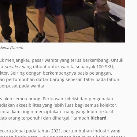
ushima (kanan)
untuk menjangkau pasar wanita yang terus berkembang. Untuk
atu
sneaker
yang dibuat untuk wanita sebanyak 100 SKU,
ktor. Seiring dengan berkembangnya basis pelanggan,
kan pertumbuhan daftar barang sebesar 150% pada tahun
 berpusat pada wanita.
s oleh semua orang. Perluasan koleksi dan pengenalan
kan aksesibilitas yang lebih luas bagi semua kolektor.
ita, kami ingin menciptakan ruang yang lebih inklusif
iap orang terpenuhi dan dihargai,” tambah
Richard.
ecara global pada tahun 2021, pertumbuhan industri yang