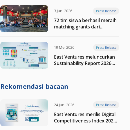
digital Indonesia selanjutnya
3 Juni 2026
Press Release
72 tim siswa berhasil meraih
matching grants dari
program My First $1000
19 Mei 2026
Press Release
East Ventures meluncurkan
Sustainability Report 2026
“Membangun dengan
integritas: Menumbuhkan
nilai melalui kedisiplinan”
Rekomendasi bacaan
24 Juni 2026
Press Release
East Ventures merilis Digital
Competitiveness Index 2026,
menyoroti fase transformasi