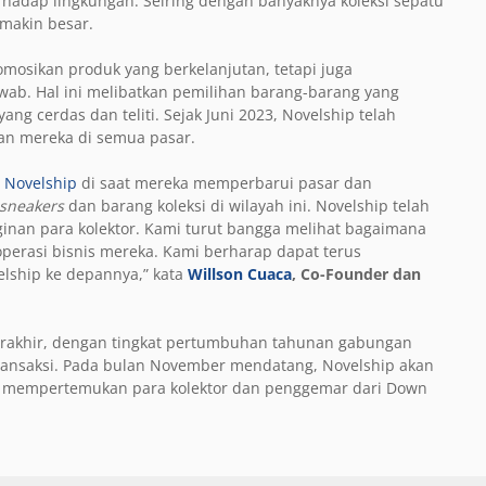
hadap lingkungan. Seiring dengan banyaknya koleksi sepatu
emakin besar.
mosikan produk yang berkelanjutan, tetapi juga
ab. Hal ini melibatkan pemilihan barang-barang yang
g cerdas dan teliti. Sejak Juni 2023, Novelship telah
an mereka di semua pasar.
 Novelship
di saat mereka memperbarui pasar dan
sneakers
dan barang koleksi di wilayah ini. Novelship telah
inan para kolektor. Kami turut bangga melihat bagaimana
perasi bisnis mereka. Kami berharap dapat terus
lship ke depannya,” kata
Willson Cuaca
, Co-Founder dan
erakhir, dengan tingkat pertumbuhan tahunan gabungan
 transaksi. Pada bulan November mendatang, Novelship akan
kan mempertemukan para kolektor dan penggemar dari Down