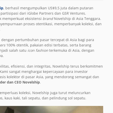
ip
, berhasil mengumpulkan US$9,5 juta dalam putaran
artisipasi dari iGlobe Partners dan GSR Ventures.
k memperkuat eksistensi
brand
Novelship di Asia Tenggara.
nyempurnaan proses otentikasi, memperbanyak koleksi, dan
.
m dengan pertumbuhan pasar tercepat di Asia bagi para
ers
100% otentik, pakaian edisi terbatas, serta barang
enjadi salah satu
icon fashion
terkemuka di Asia, dengan
ya.
ilitas, efisiensi, dan integritas, Novelship terus berkomitmen
 Kami sangat menghargai kepercayaan para investor
sis kolektor di pasar Asia, yang mendorong semangat dan
nder dan CEO Novelship
.
mperluas koleksi, Novelship juga turut meluncurkan
, kaus kaki, tali sepatu, dan pelindung sol sepatu.