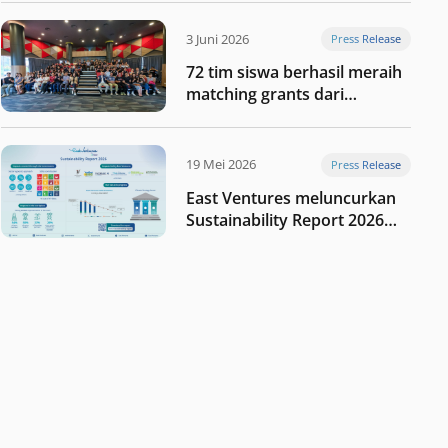
digital Indonesia selanjutnya
3 Juni 2026
Press Release
72 tim siswa berhasil meraih
matching grants dari
program My First $1000
19 Mei 2026
Press Release
East Ventures meluncurkan
Sustainability Report 2026
“Membangun dengan
integritas: Menumbuhkan
nilai melalui kedisiplinan”