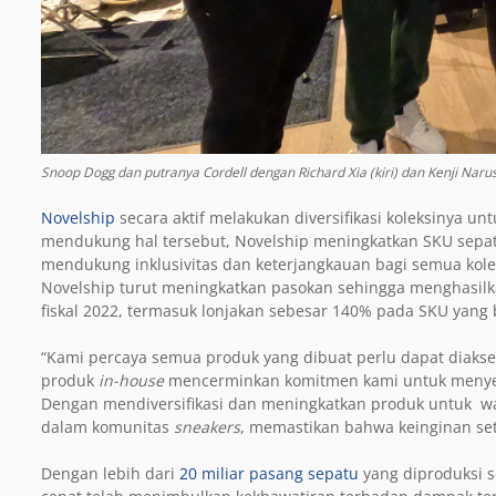
Snoop Dogg dan putranya Cordell dengan Richard Xia (kiri) dan Kenji Nar
Novelship
secara aktif melakukan diversifikasi koleksinya 
mendukung hal tersebut, Novelship meningkatkan SKU sep
mendukung inklusivitas dan keterjangkauan bagi semua kole
Novelship turut meningkatkan pasokan sehingga menghasil
fiskal 2022, termasuk lonjakan sebesar 140% pada SKU yang
“Kami percaya semua produk yang dibuat perlu dapat diakse
produk
in-house
mencerminkan komitmen kami untuk menyedia
Dengan mendiversifikasi dan meningkatkan produk untuk wan
dalam komunitas
sneakers
, memastikan bahwa keinginan set
Dengan lebih dari
20 miliar pasang sepatu
yang diproduksi s