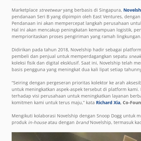
Marketplace
streetwear
yang berbasis di Singapura,
Novelsh
pendanaan Seri B yang dipimpin oleh East Ventures, dengan p
Pendanaan ini akan mempercepat langkah perusahaan untu
Hal ini akan mencakup peningkatan kemampuan logistik, pe
memprioritaskan proses pengiriman yang ramah lingkungan
Didirikan pada tahun 2018, Novelship hadir sebagai platfor
pembeli dan penjual untuk memperdagangkan sepatu
sneak
koleksi fisik dan digital eksklusif. Saat ini, Novelship telah m
basis pengguna yang meningkat dua kali lipat setiap tahunn
“Seiring dengan pergeseran prioritas kolektor ke arah aksesib
untuk meningkatkan aspek-aspek tersebut di platform kami.
terhadap visi perusahaan untuk meningkatkan layanan berba
komitmen kami untuk terus maju,” kata
Richard Xia
, Co-Fou
Mengikuti kolaborasi Novelship dengan Snoop Dogg untuk me
produk
in-house
atau dengan
brand
Novelship, termasuk kaos