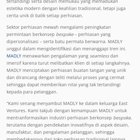
tertandingi serta desain memukau yang memadukan
estetika modern dengan keahlian tradisional, tetapi juga
cerita unik di balik setiap perhiasan.
Sektor perhiasan mewah mengalami peningkatan
permintaan berkonsep
bespoke
– perhiasan yang
dipersonalisasi – serta batu permata berwarna. MADLY
unggul dalam mengidentifikasi dan menanggapi tren ini.
MADLY
menawarkan pengalaman yang
seamless
dan
imersif karena turut melibatkan klien di setiap langkahnya.
MADLY menciptakan perhiasan buatan tangan yang unik
dan dirancang dengan teliti melalui proses yang cermat
sehingga dapat memberikan nilai yang tak tertandingi
kepada para pelanggan.
“Kami senang menyambut MADLY ke dalam keluarga East
Ventures. Kami takjub dengan kemampuan MADLY untuk
mentranformasikan industri perhiasan berkonsep
bespoke
,
terutama dengan pendekatan inovatifnya di aspek desain,
manufaktur, dan pengalaman pelanggan, sehingga
membedakannya dari toko perhiasan tradisional lainnya.