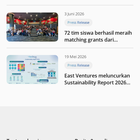
menyoroti fase transformasi
digital Indonesia selanjutnya
3 Juni 2026
Press Release
72 tim siswa berhasil meraih
matching grants dari
program My First $1000
19 Mei 2026
Press Release
East Ventures meluncurkan
Sustainability Report 2026
“Membangun dengan
integritas: Menumbuhkan
nilai melalui kedisiplinan”