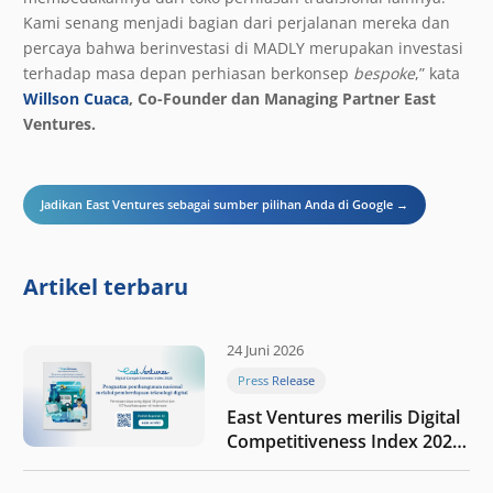
Kami senang menjadi bagian dari perjalanan mereka dan
percaya bahwa berinvestasi di MADLY merupakan investasi
terhadap masa depan perhiasan berkonsep
bespoke
,” kata
Willson Cuaca
, Co-Founder dan Managing Partner East
Ventures.
Jadikan East Ventures sebagai sumber pilihan Anda di Google →
Artikel terbaru
24 Juni 2026
Press Release
East Ventures merilis Digital
Competitiveness Index 2026,
menyoroti fase transformasi
digital Indonesia selanjutnya