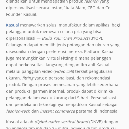
diandalkan untuk mendapatkan produk
fashion
yang
dipersonalisasi secara instan,” kata Alam, CEO dan Co-
Founder Kasual.
Kasual
menawarkan solusi manufaktur dalam aplikasi bagi
pelanggan untuk memesan celana pria yang bisa
dipersonalisasi —
Build Your Own Product
(BYOP).
Pelanggan dapat memilih jenis potongan dan ukuran yang
disesuaikan dengan preferensi mereka. Platform Kasual
juga memungkinkan ‘Virtual Fitting’ dimana pelanggan
dapat berkonsultasi langsung dengan tim ahli Kasual
melalui panggilan video (
video call
) terkait pengukuran
ukuran,
fitting
yang dipersonalisasi, dan rekomendasi
produk. Dengan proses pemesanan yang lebih sederhana
dan produksi garmen internal, produk dapat dikirim ke
pelanggan dalam waktu kurang dari 5 hari. Personalisasi
dan pendekatan teknologinya menjadikan Kasual sebagai
fashion-tech
dan
instant commerce
pertama di Indonesia.
Kasual adalah
digital-native vertical brand
(DNVB) dengan
30 anggota tim inti dan 25 mitra individu di tim produksi