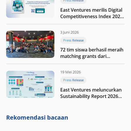
Press Release
East Ventures merilis Digital
Competitiveness Index 2026,
menyoroti fase transformasi
digital Indonesia selanjutnya
3 Juni 2026
Press Release
72 tim siswa berhasil meraih
matching grants dari
program My First $1000
19 Mei 2026
Press Release
East Ventures meluncurkan
Sustainability Report 2026
“Membangun dengan
integritas: Menumbuhkan
nilai melalui kedisiplinan”
Rekomendasi bacaan