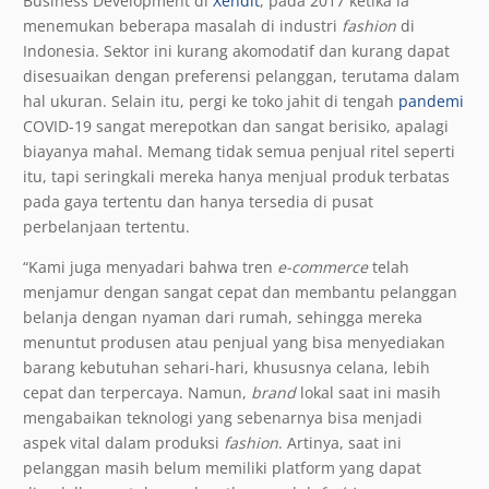
Business Development di
Xendit
, pada 2017 ketika ia
menemukan beberapa masalah di industri
fashion
di
Indonesia. Sektor ini kurang akomodatif dan kurang dapat
disesuaikan dengan preferensi pelanggan, terutama dalam
hal ukuran. Selain itu, pergi ke toko jahit di tengah
pandemi
COVID-19 sangat merepotkan dan sangat berisiko, apalagi
biayanya mahal. Memang tidak semua penjual ritel seperti
itu, tapi seringkali mereka hanya menjual produk terbatas
pada gaya tertentu dan hanya tersedia di pusat
perbelanjaan tertentu.
“Kami juga menyadari bahwa tren
e-commerce
telah
menjamur dengan sangat cepat dan membantu pelanggan
belanja dengan nyaman dari rumah, sehingga mereka
menuntut produsen atau penjual yang bisa menyediakan
barang kebutuhan sehari-hari, khususnya celana, lebih
cepat dan terpercaya. Namun,
brand
lokal saat ini masih
mengabaikan teknologi yang sebenarnya bisa menjadi
aspek vital dalam produksi
fashion
. Artinya, saat ini
pelanggan masih belum memiliki platform yang dapat