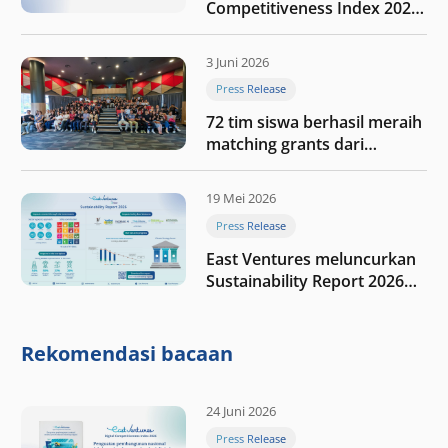
Competitiveness Index 2026,
menyoroti fase transformasi
digital Indonesia selanjutnya
3 Juni 2026
Press Release
72 tim siswa berhasil meraih
matching grants dari
program My First $1000
19 Mei 2026
Press Release
East Ventures meluncurkan
Sustainability Report 2026
“Membangun dengan
integritas: Menumbuhkan
nilai melalui kedisiplinan”
Rekomendasi bacaan
24 Juni 2026
Press Release