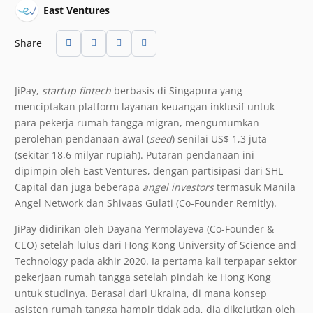
East Ventures
Share
JiPay,
startup
fintech
berbasis di Singapura yang
menciptakan platform layanan keuangan inklusif untuk
para pekerja rumah tangga migran, mengumumkan
perolehan pendanaan awal (
seed
) senilai US$ 1,3 juta
(sekitar 18,6 milyar rupiah). Putaran pendanaan ini
dipimpin oleh East Ventures, dengan partisipasi dari SHL
Capital dan juga beberapa
angel investors
termasuk Manila
Angel Network dan Shivaas Gulati (Co-Founder Remitly).
JiPay didirikan oleh Dayana Yermolayeva (Co-Founder &
CEO) setelah lulus dari Hong Kong University of Science and
Technology pada akhir 2020. Ia pertama kali terpapar sektor
pekerjaan rumah tangga setelah pindah ke Hong Kong
untuk studinya. Berasal dari Ukraina, di mana konsep
asisten rumah tangga hampir tidak ada, dia dikejutkan oleh