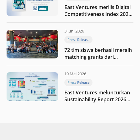
East Ventures merilis Digital
Competitiveness Index 2026,
menyoroti fase transformasi
digital Indonesia selanjutnya
3 Juni 2026
Press Release
72 tim siswa berhasil meraih
matching grants dari
program My First $1000
19 Mei 2026
Press Release
East Ventures meluncurkan
Sustainability Report 2026
“Membangun dengan
integritas: Menumbuhkan
nilai melalui kedisiplinan”