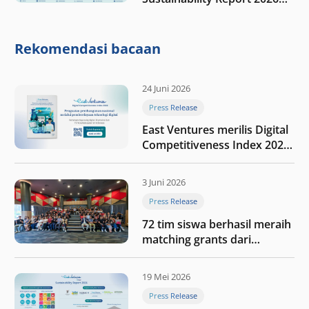
“Membangun dengan
integritas: Menumbuhkan
nilai melalui kedisiplinan”
Rekomendasi bacaan
24 Juni 2026
Press Release
East Ventures merilis Digital
Competitiveness Index 2026,
menyoroti fase transformasi
digital Indonesia selanjutnya
3 Juni 2026
Press Release
72 tim siswa berhasil meraih
matching grants dari
program My First $1000
19 Mei 2026
Press Release