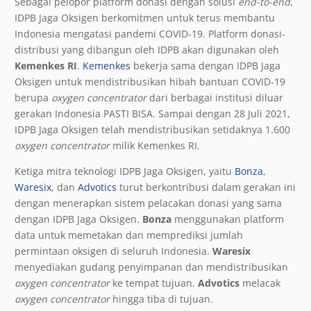
Sebagai pelopor platform donasi dengan solusi
end-to-end
,
IDPB Jaga Oksigen berkomitmen untuk terus membantu
Indonesia mengatasi pandemi COVID-19. Platform donasi-
distribusi yang dibangun oleh IDPB akan digunakan oleh
Kemenkes RI
.
Kemenkes
bekerja sama dengan IDPB Jaga
Oksigen untuk mendistribusikan hibah bantuan COVID-19
berupa
oxygen concentrator
dari berbagai institusi diluar
gerakan Indonesia PASTI BISA. Sampai dengan 28 Juli 2021,
IDPB Jaga Oksigen telah mendistribusikan setidaknya 1.600
oxygen concentrator
milik Kemenkes RI.
Ketiga mitra teknologi IDPB Jaga Oksigen, yaitu
Bonza
,
Waresix
, dan
Advotics
turut berkontribusi dalam gerakan ini
dengan menerapkan sistem pelacakan donasi yang sama
dengan IDPB Jaga Oksigen.
Bonza
menggunakan platform
data untuk memetakan dan memprediksi jumlah
permintaan oksigen di seluruh Indonesia.
Waresix
menyediakan gudang penyimpanan dan mendistribusikan
oxygen concentrator
ke tempat tujuan.
Advotics
melacak
oxygen concentrator
hingga tiba di tujuan.