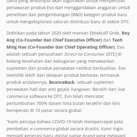
Dana yang terkumpul akan digunakan untuk memperluas
penawaran produk Evo dan menggandakan anggaran untuk
penelitian dan pengembangan (R&D) kategori produk baru
untuk mengeksplorasi saluran distribusi baru di sektor DTC.
Didirikan pada tahun 2020 oleh mantan Eksekutif Grab,
Roy
Ang (Co-Founder dan Chief Executive Officer)
dan
Teoh
Ming Hao (Co-Founder dan Chief Operating Officer)
, Evo
adalah sebuah perusahaan
Direct-to-Consumer (DTC)
di
bidang kesehatan dan kebugaran yang menawarkan
suplemen dan produk perawatan rambut berkualitas. Evo
memiliki lebih dari delapan produk berbeda, termasuk
produk andalannya,
BounceBack
, sebuah suplemen
perawatan hati dan anti gejala
hangover
. Beralih dari
live
commerce
software
ke DTC, Evo telah mencatat
pertumbuhan 700% dalam lima bulan terakhir dan kini
beroperasi di 10 pasar secara global.
“Kami percaya bahwa COVID-19 telah mempercepat pola
pembelian
e-commerce
global secara drastis. Kami ingin
menjadi generasi baru
digital
native brand
yang melayani