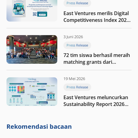
Press Release
East Ventures merilis Digital
Competitiveness Index 2026,
menyoroti fase transformasi
digital Indonesia selanjutnya
3 Juni 2026
Press Release
72 tim siswa berhasil meraih
matching grants dari
program My First $1000
19 Mei 2026
Press Release
East Ventures meluncurkan
Sustainability Report 2026
“Membangun dengan
integritas: Menumbuhkan
nilai melalui kedisiplinan”
Rekomendasi bacaan