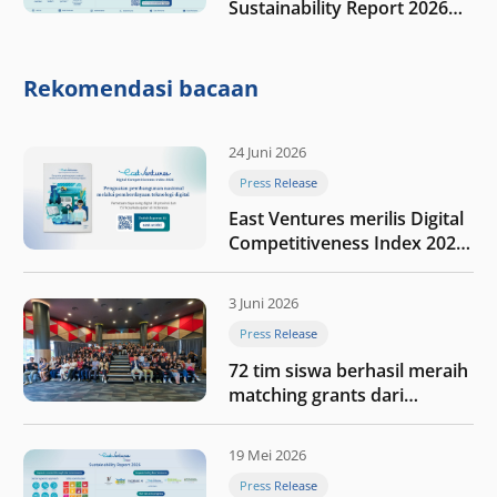
Sustainability Report 2026
“Membangun dengan
integritas: Menumbuhkan
nilai melalui kedisiplinan”
Rekomendasi bacaan
24 Juni 2026
Press Release
East Ventures merilis Digital
Competitiveness Index 2026,
menyoroti fase transformasi
digital Indonesia selanjutnya
3 Juni 2026
Press Release
72 tim siswa berhasil meraih
matching grants dari
program My First $1000
19 Mei 2026
Press Release