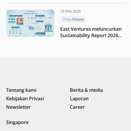
program My First $1000
19 Mei 2026
Press Release
East Ventures meluncurkan
Sustainability Report 2026
“Membangun dengan
integritas: Menumbuhkan
nilai melalui kedisiplinan”
Tentang kami
Berita & media
Kebijakan Privasi
Laporan
Newsletter
Career
Singapore