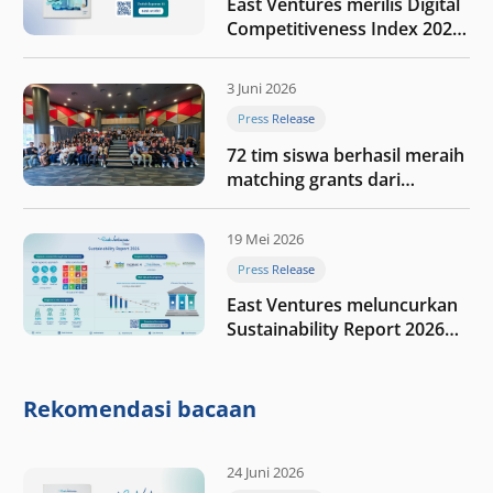
East Ventures merilis Digital
Competitiveness Index 2026,
menyoroti fase transformasi
digital Indonesia selanjutnya
3 Juni 2026
Press Release
72 tim siswa berhasil meraih
matching grants dari
program My First $1000
19 Mei 2026
Press Release
East Ventures meluncurkan
Sustainability Report 2026
“Membangun dengan
integritas: Menumbuhkan
nilai melalui kedisiplinan”
Rekomendasi bacaan
24 Juni 2026