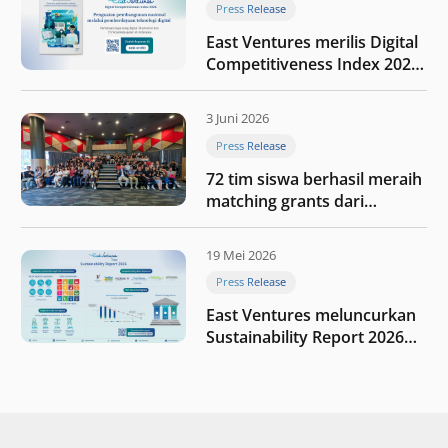
Press Release
East Ventures merilis Digital
Competitiveness Index 2026,
menyoroti fase transformasi
digital Indonesia selanjutnya
3 Juni 2026
Press Release
72 tim siswa berhasil meraih
matching grants dari
program My First $1000
19 Mei 2026
Press Release
East Ventures meluncurkan
Sustainability Report 2026
“Membangun dengan
integritas: Menumbuhkan
nilai melalui kedisiplinan”