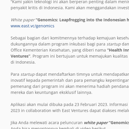
“Kami yakin teknologi ini akan berperan penting dalam me
penyakit kritis di Indonesia. Kami akan menggandakan invest
White paper
“Genomics: Leapfrogging into the Indonesian h
www.east.vc/genomics
Sebagai bagian dari komitmennya terhadap kemajuan keseh
dukungannya dalam program inkubasi bagi para
startup
dan 
Office Kementerian Kesehatan, yang diberi nama
“Health In
Ventures”
. Program ini bertujuan untuk memajukan kualitas
di Indonesia.
Para
startup
dapat mendaftarkan timnya untuk mendapatka
inovatif kepada pemerintah dan para pemangku kepentingan 
pemenang dari program ini akan menerima hadiah pendanaan
mereka dan keuntungan eksklusif lainnya.
Aplikasi akan mulai dibuka pada 23 Februari 2023. Informasi 
2023 in collaboration with East Ventures dapat diakses mela
Jika Anda melewati acara peluncuran
white paper
“Genomics:
Anda bisa menontonnya kembali di video berikut.