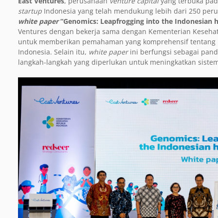
East Ventures
, perusahaan
venture capital
yang terbuka pada
startup
Indonesia yang telah mendukung lebih dari 250 perus
white paper
“Genomics: Leapfrogging into the Indonesian h
Ventures dengan bekerja sama dengan Kementerian Kesehata
untuk memberikan pemahaman yang komprehensif tentang b
Indonesia. Selain itu,
white paper
ini berfungsi sebagai pa
langkah-langkah yang diperlukan untuk meningkatkan sistem