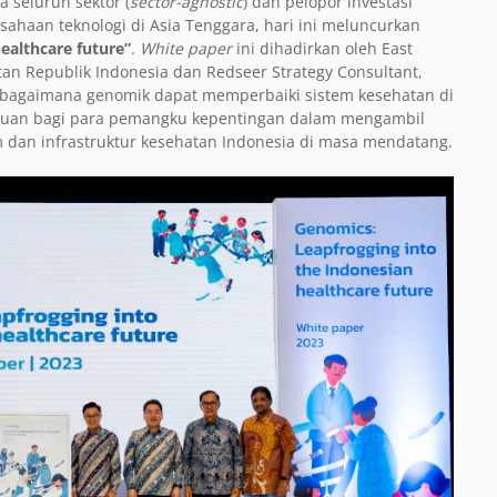
 seluruh sektor (
sector-agnostic
) dan pelopor investasi
ahaan teknologi di Asia Tenggara, hari ini meluncurkan
ealthcare future”
.
White paper
ini dihadirkan oleh East
n Republik Indonesia dan Redseer Strategy Consultant,
agaimana genomik dapat memperbaiki sistem kesehatan di
nduan bagi para pemangku kepentingan dalam mengambil
 dan infrastruktur kesehatan Indonesia di masa mendatang.