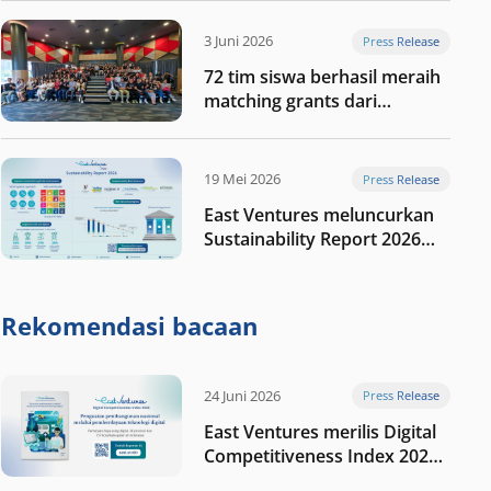
digital Indonesia selanjutnya
3 Juni 2026
Press Release
72 tim siswa berhasil meraih
matching grants dari
program My First $1000
19 Mei 2026
Press Release
East Ventures meluncurkan
Sustainability Report 2026
“Membangun dengan
integritas: Menumbuhkan
nilai melalui kedisiplinan”
Rekomendasi bacaan
24 Juni 2026
Press Release
East Ventures merilis Digital
Competitiveness Index 2026,
menyoroti fase transformasi