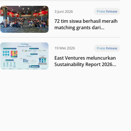
digital Indonesia selanjutnya
3 Juni 2026
Press Release
72 tim siswa berhasil meraih
matching grants dari
program My First $1000
19 Mei 2026
Press Release
East Ventures meluncurkan
Sustainability Report 2026
“Membangun dengan
integritas: Menumbuhkan
nilai melalui kedisiplinan”