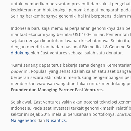
untuk memberikan perawatan preventif dan solusi pengoba
kedokteran dan bioteknologi, genomik dapat mengarah pada b
Seiring berkembangnya genomik, hal ini berpotensi dalam m
Indonesia baru saja memulai perjalanan genomiknya dan ber
manfaat ekonomi yang bernilai US$ 100+ miliar. Pemerintah
sejalan dengan kebutuhan layanan kesehatannya. Selain itu,
dengan mendirikan badan nasional Biomedical & Genome Scien
didukung
oleh East Ventures sebagai salah satu donatur.
“Kami senang dapat terus bekerja sama dengan Kementeri
paper
ini. Populasi yang sehat adalah salah satu aset bang
berperan secara aktif dalam mendukung pengembangan per
memberikan wawasan yang diperlukan untuk mendukung perj
Founder dan Managing Partner East Ventures.
Sejak awal, East Ventures yakin akan potensi teknologi geno
Indonesia. Pada saat investasi terkait genomik masih relati
sektor ini sejak 2018 melalui perusahaan portofionya,
startu
Nalagenetics
dan
Nusantics
.