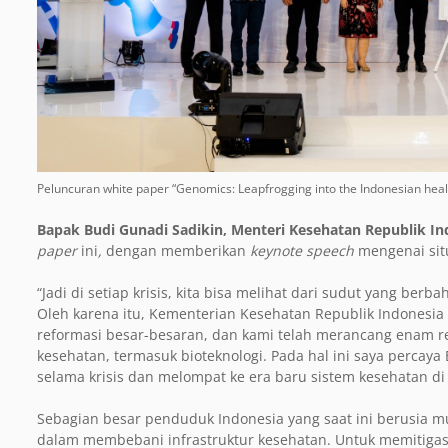
Peluncuran white paper “Genomics: Leapfrogging into the Indonesian heal
Bapak Budi Gunadi Sadikin, Menteri Kesehatan Republik In
paper
ini
,
dengan memberikan
keynote speech
mengenai situ
“Jadi di setiap krisis, kita bisa melihat dari sudut yang ber
Oleh karena itu, Kementerian Kesehatan Republik Indonesia
reformasi besar-besaran, dan kami telah merancang enam re
kesehatan, termasuk bioteknologi. Pada hal ini saya percaya
selama krisis dan melompat ke era baru sistem kesehatan di
Sebagian besar penduduk Indonesia yang saat ini berusia 
dalam membebani infrastruktur kesehatan. Untuk memitigasi