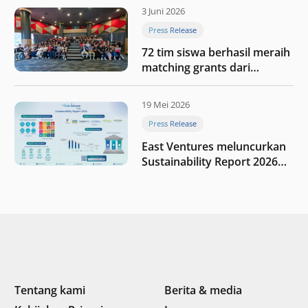
digital Indonesia selanjutnya
3 Juni 2026
Press Release
72 tim siswa berhasil meraih
matching grants dari
program My First $1000
19 Mei 2026
Press Release
East Ventures meluncurkan
Sustainability Report 2026
“Membangun dengan
integritas: Menumbuhkan
nilai melalui kedisiplinan”
Tentang kami
Berita & media