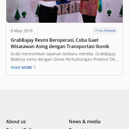
8 May 2019
Press Release
GrabBajay Resmi Beroperasi, Coba Gaet
Wisatawan Asing dengan Transportasi Ikonik
Grab meresmikan layanan terbaru mereka, GrabBajay.
Bekerja sama dengan Dinas Perhubungan Provinsi DKI
Jakarta, perusahaan on-demand yang berpusat di
READ MORE
Singapura ingin memberikan pengalaman berkendara
dengan kearifan lokal menggunakan bajaj, kendaraan
roda tiga yang menjadi ikon di ibukota. Hal ini juga
bertujuan untuk menggaet para wisatawan…
About us
News & media