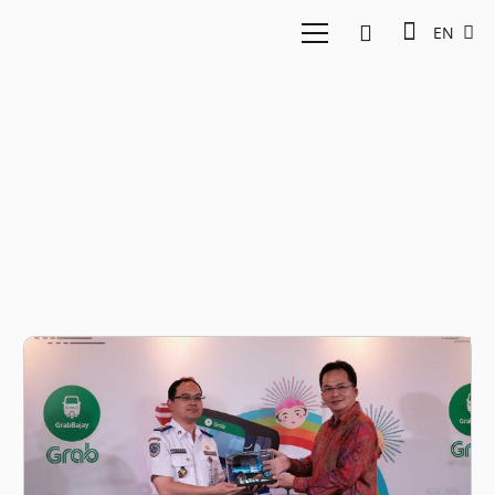
EN
GrabBajay