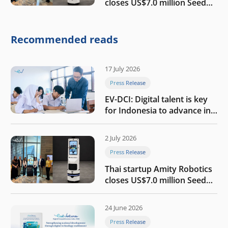
closes US$7.0 million Seed
round to build a globally
competitive physical AI
company
Recommended reads
17 July 2026
Press Release
EV-DCI: Digital talent is key
for Indonesia to advance in
the AI era
2 July 2026
Press Release
Thai startup Amity Robotics
closes US$7.0 million Seed
round to build a globally
competitive physical AI
24 June 2026
company
Press Release