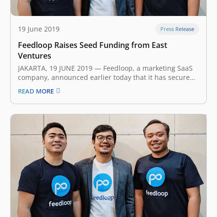
19 June 2019
Press Release
Feedloop Raises Seed Funding from East
Ventures
JAKARTA, 19 JUNE 2019 — Feedloop, a marketing SaaS
company, announced earlier today that it has secured
an undisclosed amount of seed funding from East
READ MORE
Ventures and several angel investors. The investment
will help Feedloop in pursuing their mission to build
the next generation interactive…