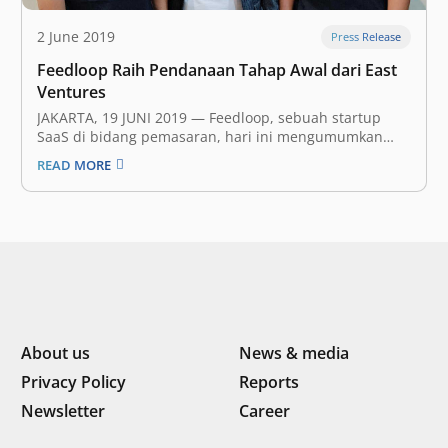
2 June 2019
Press Release
Feedloop Raih Pendanaan Tahap Awal dari East
Ventures
JAKARTA, 19 JUNI 2019 ​— Feedloop, sebuah startup
SaaS di bidang pemasaran, hari ini mengumumkan
bahwa mereka telah mendapat pendanaan tahap awal
READ MORE
(​seed funding​) dengan nominal yang tidak disebutkan
dari East Ventures dan beberapa ​angel investor​.
Investasi ini akan membantu Feedloop dalam
mencapai misi mereka…
About us
News & media
Privacy Policy
Reports
Newsletter
Career