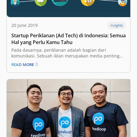
20 June 2019
Insights
Startup Periklanan (Ad Tech) di Indonesia: Semua
Hal yang Perlu Kamu Tahu
Pada dasarnya, periklanan adalah bagian dari
komunikasi. Sebuah iklan merupakan media penting
yang bisa digunakan oleh para perusahaan untuk
READ MORE
mempromosikan produk, layanan, dan ide mereka.
Selain itu, sebuah iklan juga merupakan kanal
alternatif untuk berinteraksi dan terhubung dengan
konsumen mereka. Di masa lalu, pilihan media…