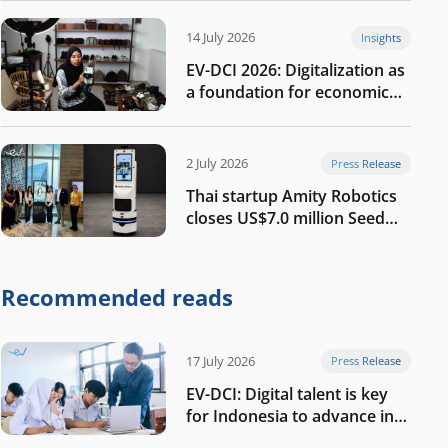
14 July 2026
Insights
EV-DCI 2026: Digitalization as
a foundation for economic
growth
2 July 2026
Press Release
Thai startup Amity Robotics
closes US$7.0 million Seed
round to build a globally
competitive physical AI
company
Recommended reads
17 July 2026
Press Release
EV-DCI: Digital talent is key
for Indonesia to advance in
the AI era