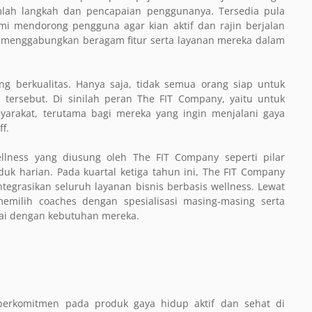
umlah langkah dan pencapaian penggunanya. Tersedia pula
mi mendorong pengguna agar kian aktif dan rajin berjalan
at menggabungkan beragam fitur serta layanan mereka dalam
berkualitas. Hanya saja, tidak semua orang siap untuk
 tersebut. Di sinilah peran The FIT Company, yaitu untuk
arakat, terutama bagi mereka yang ingin menjalani gaya
f.
wellness yang diusung oleh The FIT Company seperti pilar
duk harian. Pada kuartal ketiga tahun ini, The FIT Company
egrasikan seluruh layanan bisnis berbasis wellness. Lewat
milih coaches dengan spesialisasi masing-masing serta
uai dengan kebutuhan mereka.
erkomitmen pada produk gaya hidup aktif dan sehat di