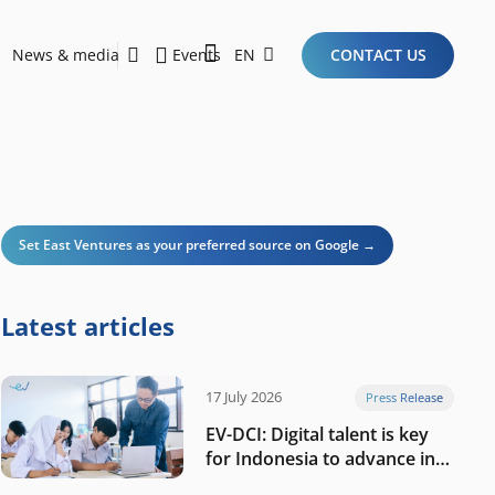
News & media
Events
EN
CONTACT US
Sustainability Report 2026
Here Are the Criteria for the Ideal Startup for Investors in the New Era of the Tech Ecosystem!
Set East Ventures as your preferred source on Google →
Latest articles
17 July 2026
Press Release
EV-DCI: Digital talent is key
for Indonesia to advance in
the AI era