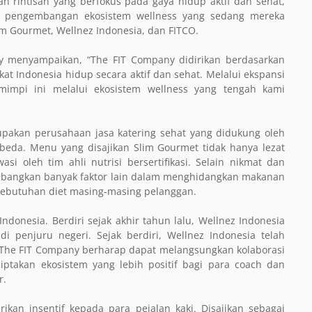
 rintisan yang berfokus pada gaya hidup aktif dan sehat,
gka pengembangan ekosistem wellness yang sedang mereka
lim Gourmet, Wellnez Indonesia, dan FITCO.
y menyampaikan, “The FIT Company didirikan berdasarkan
t Indonesia hidup secara aktif dan sehat. Melalui ekspansi
impi ini melalui ekosistem wellness yang tengah kami
upakan perusahaan jasa katering sehat yang didukung oleh
beda. Menu yang disajikan Slim Gourmet tidak hanya lezat
asi oleh tim ahli nutrisi bersertifikasi. Selain nikmat dan
timbangkan banyak faktor lain dalam menghidangkan makanan
 kebutuhan diet masing-masing pelanggan.
ndonesia. Berdiri sejak akhir tahun lalu, Wellnez Indonesia
i penjuru negeri. Sejak berdiri, Wellnez Indonesia telah
i, The FIT Company berharap dapat melangsungkan kolaborasi
ptakan ekosistem yang lebih positif bagi para coach dan
r.
kan insentif kepada para pejalan kaki. Disajikan sebagai