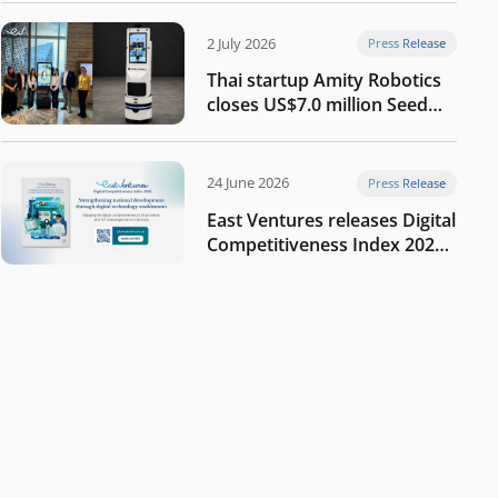
2 July 2026
Press Release
Thai startup Amity Robotics
closes US$7.0 million Seed
round to build a globally
competitive physical AI
company
24 June 2026
Press Release
East Ventures releases Digital
Competitiveness Index 2026,
highlighting Indonesia’s next
phase of digital
transformation