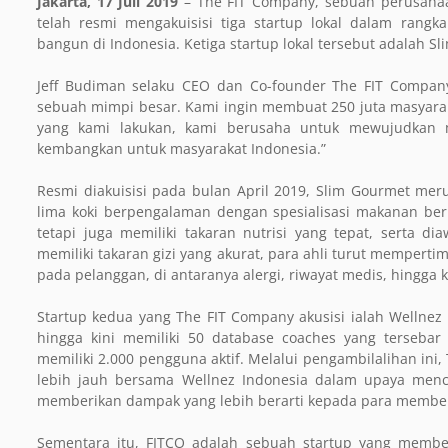
Jakarta, 17 Juli 2019
– The FIT Company, sebuah perusahaan
telah resmi mengakuisisi tiga startup lokal dalam ran
bangun di Indonesia. Ketiga startup lokal tersebut adalah S
Jeff Budiman selaku CEO dan Co-founder The FIT Compan
sebuah mimpi besar. Kami ingin membuat 250 juta masyaraka
yang kami lakukan, kami berusaha untuk mewujudkan m
kembangkan untuk masyarakat Indonesia.”
Resmi diakuisisi pada bulan April 2019, Slim Gourmet mer
lima koki berpengalaman dengan spesialisasi makanan ber
tetapi juga memiliki takaran nutrisi yang tepat, serta diaw
memiliki takaran gizi yang akurat, para ahli turut memper
pada pelanggan, di antaranya alergi, riwayat medis, hingga
Startup kedua yang The FIT Company akusisi ialah Wellnez I
hingga kini memiliki 50 database coaches yang tersebar d
memiliki 2.000 pengguna aktif. Melalui pengambilalihan in
lebih jauh bersama Wellnez Indonesia dalam upaya menci
memberikan dampak yang lebih berarti kepada para membe
Sementara itu, FITCO adalah sebuah startup yang memberi