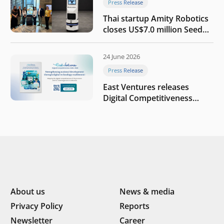
Press Release
Thai startup Amity Robotics
closes US$7.0 million Seed
round to build a globally
competitive physical AI
24 June 2026
company
Press Release
East Ventures releases
Digital Competitiveness
Index 2026, highlighting
Indonesia’s next phase of
digital transformation
About us
News & media
Privacy Policy
Reports
Newsletter
Career