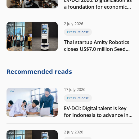
a foundation for economic
growth
2 July 2026
Press Release
Thai startup Amity Robotics
closes US$7.0 million Seed
round to build a globally
competitive physical AI
company
Recommended reads
17 July 2026
Press Release
EV-DCI: Digital talent is key
for Indonesia to advance in
the AI era
2 July 2026