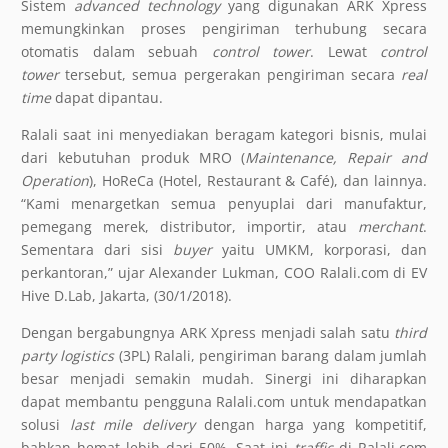
Sistem
advanced technology
yang digunakan ARK Xpress
memungkinkan proses pengiriman terhubung secara
otomatis dalam sebuah
control tower
. Lewat
control
tower
tersebut, semua pergerakan pengiriman secara
real
time
dapat dipantau.
Ralali saat ini menyediakan beragam kategori bisnis, mulai
dari kebutuhan produk MRO (
Maintenance, Repair and
Operation
), HoReCa (Hotel, Restaurant & Café), dan lainnya.
“Kami menargetkan semua penyuplai dari manufaktur,
pemegang merek, distributor, importir, atau
merchant
.
Sementara dari sisi
buyer
yaitu UMKM, korporasi, dan
perkantoran,” ujar Alexander Lukman, COO Ralali.com di EV
Hive D.Lab, Jakarta, (30/1/2018).
Dengan bergabungnya ARK Xpress menjadi salah satu
third
party logistics
(3PL) Ralali, pengiriman barang dalam jumlah
besar menjadi semakin mudah. Sinergi ini diharapkan
dapat membantu pengguna Ralali.com untuk mendapatkan
solusi
last mile delivery
dengan harga yang kompetitif,
bahkan hemat lebih dari 50%. Saat ini
traffic
di Ralali.com