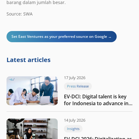
barang dalam jumlah besar.
Source: SWA
Set East Ventures as your preferred source on Google →
Latest articles
17 July 2026
Press Release
EV-DCI: Digital talent is key
for Indonesia to advance in
the AI era
14 July 2026
Insights
EV-DCI 2026: Digitalization as