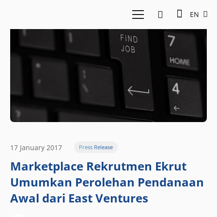
EN
17 January 2017
Press Release
Marketplace Rekrutmen Ekrut
Umumkan Perolehan Pendanaan
Awal dari East Ventures