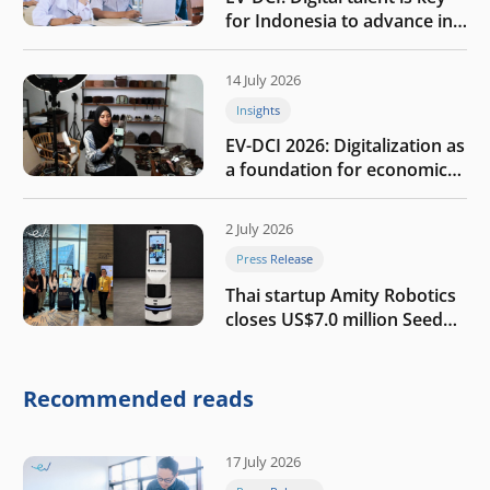
for Indonesia to advance in
the AI era
14 July 2026
Insights
EV-DCI 2026: Digitalization as
a foundation for economic
growth
2 July 2026
Press Release
Thai startup Amity Robotics
closes US$7.0 million Seed
round to build a globally
competitive physical AI
company
Recommended reads
17 July 2026