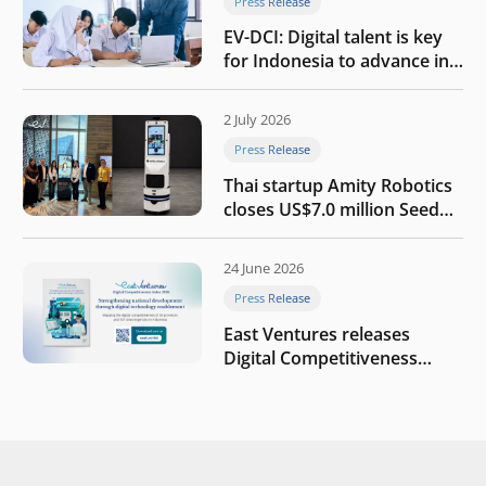
Press Release
EV-DCI: Digital talent is key
for Indonesia to advance in
the AI era
2 July 2026
Press Release
Thai startup Amity Robotics
closes US$7.0 million Seed
round to build a globally
competitive physical AI
24 June 2026
company
Press Release
East Ventures releases
Digital Competitiveness
Index 2026, highlighting
Indonesia’s next phase of
digital transformation