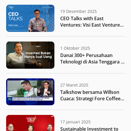
19 Desember 2025
CEO Talks with East
Ventures: Visi East Ventures
untuk Indonesia di tengah
perubahan global
1 Oktober 2025
Danai 300+ Perusahaan
Teknologi di Asia Tenggara –
Roderick Purwana |
Endgame #235
27 Maret 2025
Talkshow bersama Willson
Cuaca: Strategi Fore Coffee
untuk melakukan ekspansi
bisnis setelah melantai di
bursa saham
17 Januari 2025
Sustainable Investment to