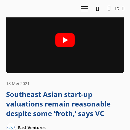
ID
18 Mei 2021
Southeast Asian start-up
valuations remain reasonable
despite some ‘froth,’ says VC
East Ventures