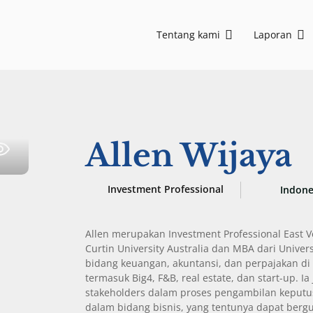
Tentang kami
Laporan
adalah perusahaan venture capital multisektor terkemuka di Asia Tenggara yang telah mendukung lebih dari 300 perusahaan teknologi dari tahap Seed hingga Growth. Kami berkomitmen untuk mend
East Ventures merilis Digital Competitiveness Index 2026, menyoroti fase transformasi digital Indonesia selanjutnya
72 tim siswa berhasil meraih matching grants dari program My First $1000
East Ventures – Digital Competitiveness Index 2026
Penguatan pembangunan nasional melalui pemberdayaan teknologi digital
AI-first: Decoding Southeast Asia trends
Allen Wijaya
Investment Professional
Indone
Allen merupakan Investment Professional East V
Curtin University Australia dan MBA dari Univer
bidang keuangan, akuntansi, dan perpajakan di 
termasuk Big4, F&B, real estate, dan start-up
stakeholders dalam proses pengambilan kepu
dalam bidang bisnis, yang tentunya dapat bergu