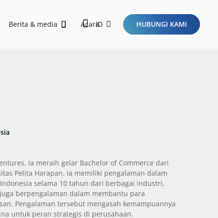
Berita & media
Acara
ID
HUBUNGI KAMI
orong pembangunan berkelanjutan dan membawa dampak positif melalui inisiatif ESG.
Sustainability Report 2026
Ini Dia Kriteria Startup Idaman Investor di Era Baru Ekosistem Teknologi!
sia
entures. Ia meraih gelar Bachelor of Commerce dari
sitas Pelita Harapan. Ia memiliki pengalaman dalam
Indonesia selama 10 tahun dari berbagai industri,
. Ia juga berpengalaman dalam membantu para
tusan. Pengalaman tersebut mengasah kemampuannya
na untuk peran strategis di perusahaan.