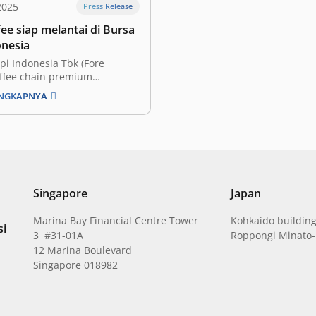
2025
Press Release
ee siap melantai di Bursa
onesia
pi Indonesia Tbk (Fore
offee chain premium
le, mengumumkan rencana
ENGKAPNYA
nggelar Penawaran Umum
ham atau Initial Public
IPO) di Bursa Efek Indonesia
rusahaan mengambil langkah
 mendukung aspirasi ekspansi
h luas, serta memperkuat
sektor…
Singapore
Japan
Marina Bay Financial Centre Tower
Kohkaido building
si
3 #31-01A
Roppongi Minato-
12 Marina Boulevard
Singapore 018982