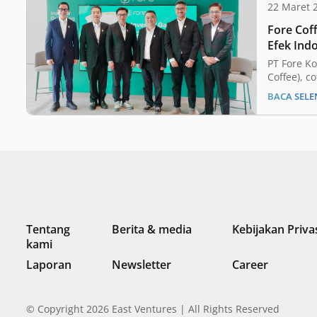
22 Maret 
Fore Coff
Efek Ind
PT Fore Ko
Coffee), c
affordab
BACA SEL
untuk me
Perdana Sa
Offering (
(BEI). Pe
ini untuk
yang lebi
posisi di 
Tentang
Berita & media
Kebijakan Priva
kami
Laporan
Newsletter
Career
© Copyright 2026 East Ventures | All Rights Reserved