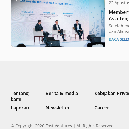
22 Agustu
Membent
Asia Ten
Setelah me
dan Akuisi
pada tahu
BACA SEL
transaksi
mengalam
tahun ber
transaksi,
mencermi
on-Year (
demikian,
Tentang
Berita & media
Kebijakan Priva
kami
Laporan
Newsletter
Career
© Copyright 2026 East Ventures | All Rights Reserved