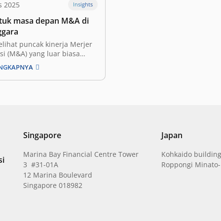
s 2025
Insights
uk masa depan M&A di
ggara
lihat puncak kinerja Merjer
si (M&A) yang luar biasa
n 2022—dengan total 174
ENGKAPNYA
—lanskap M&A Asia Tenggara
i penurunan selama dua
turut-turut. Dengan hanya 99
 pasar tersebut
nkan penurunan 12% Year-
YoY) pada tahun 2024. Namun
 ada optimisme di…
Singapore
Japan
Marina Bay Financial Centre Tower
Kohkaido building
si
3 #31-01A
Roppongi Minato-
12 Marina Boulevard
Singapore 018982