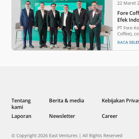
22 Maret 
Fore Coff
Efek Ind
PT Fore Ko
Coffee), c
affordab
BACA SEL
untuk me
Perdana Sa
Offering (
(BEI). Pe
ini untuk
yang lebi
posisi di 
Tentang
Berita & media
Kebijakan Priva
kami
Laporan
Newsletter
Career
© Copyright 2026 East Ventures | All Rights Reserved