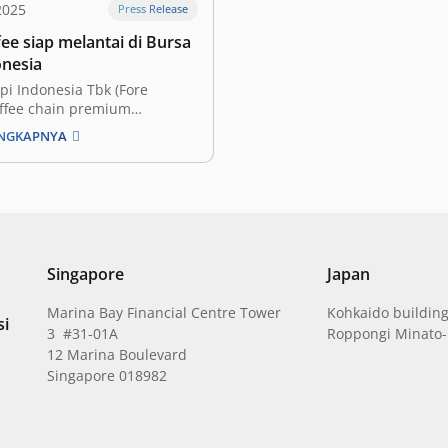
2025
Press Release
ee siap melantai di Bursa
onesia
pi Indonesia Tbk (Fore
offee chain premium
le, mengumumkan rencana
ENGKAPNYA
nggelar Penawaran Umum
ham atau Initial Public
IPO) di Bursa Efek Indonesia
rusahaan mengambil langkah
 mendukung aspirasi ekspansi
h luas, serta memperkuat
sektor…
Singapore
Japan
Marina Bay Financial Centre Tower
Kohkaido building
si
3 #31-01A
Roppongi Minato-
12 Marina Boulevard
Singapore 018982