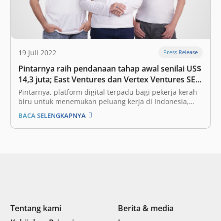
19 Juli 2022
Press Release
Pintarnya raih pendanaan tahap awal senilai US$
14,3 juta; East Ventures dan Vertex Ventures SEA
& India bergabung dalam putaran ini
Pintarnya, platform digital terpadu bagi pekerja kerah
biru untuk menemukan peluang kerja di Indonesia,
mengumumkan telah meraih dana US$ 8 juta dari East
BACA SELENGKAPNYA
Ventures dan Vertex Ventures SEA & India (VVSEAI),
menjadikan total pendanaan tahap awal senilai US$
14,3 juta. Pendanaan ini menjadi salah satu putaran
pendanaan…
Tentang kami
Berita & media