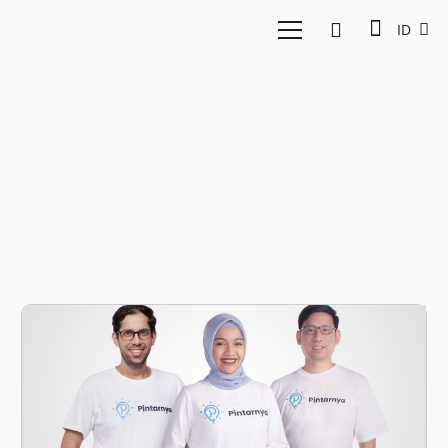
ID
edutech