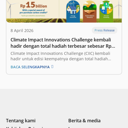
8 April 2026
Press Release
Climate Impact Innovations Challenge kembali
hadir dengan total hadiah terbesar sebesar Rp15
miliar dan mitra baru
Climate Impact Innovations Challenge (CIIC) kembali
hadir untuk edisi keempatnya dengan total hadiah
yang ditingkatkan menjadi Rp15 miliar – naik Rp5
BACA SELENGKAPNYA
miliar. Dihadirkan oleh East Ventures, perusahaan
venture capital (VC) terkemuka yang telah mendukung
lebih dari 300 perusahaan teknologi di Asia Tenggara,
Temasek Foundation, organisasi…
Tentang kami
Berita & media