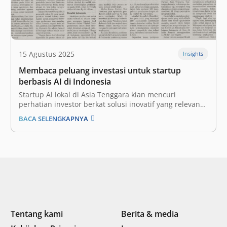
15 Agustus 2025
Insights
Membaca peluang investasi untuk startup
berbasis AI di Indonesia
Startup Al lokal di Asia Tenggara kian mencuri
perhatian investor berkat solusi inovatif yang relevan
secara budaya dan berdampak nyata di lapangan. Di
BACA SELENGKAPNYA
tengah menurunnya pendanaan untuk perusahaan
startup di Indonesia, investasi bagi startup yang
mengadopsi kecerdasan buatan (artificial intelligence
atau AI) justru berpotensi tumbuh.…
Tentang kami
Berita & media