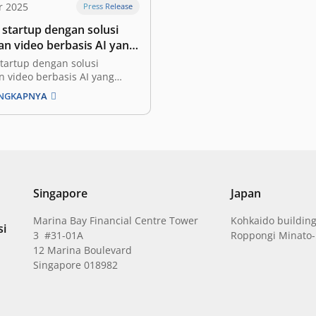
r 2025
Press Release
 startup dengan solusi
an video berbasis AI yang
 oleh inovator berusia 18
startup dengan solusi
elah memperoleh
n video berbasis AI yang
i Singapura, telah
n tahap awal dari East
ENGKAPNYA
eh pendanaan tahap awal
am jumlah yang tidak
 dari East Ventures. Videotto
 oleh dua wirausahawan
 tahun, Tay Yao Ming (Co-
n Chief Executive Officer)
ee…
Singapore
Japan
Marina Bay Financial Centre Tower
Kohkaido building
si
3 #31-01A
Roppongi Minato-
12 Marina Boulevard
Singapore 018982