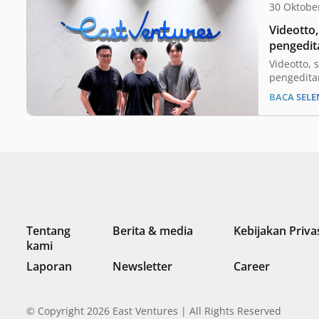
30 Oktobe
Videotto,
pengedit
didirikan
Videotto, 
tahun, t
pengedita
berpusat d
pendanaa
BACA SEL
memperol
Ventures
(seed) dal
disebutkan
didirikan
berusia 18
Founder da
dan Ian L
Tentang
Berita & media
Kebijakan Priva
kami
Laporan
Newsletter
Career
© Copyright 2026 East Ventures | All Rights Reserved