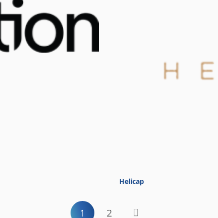
Helicap
1
2