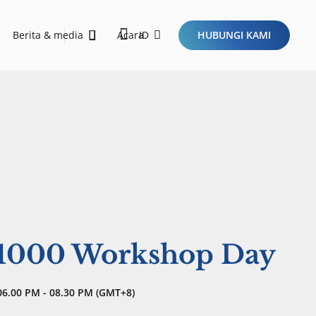
Berita & media
Acara
ID
HUBUNGI KAMI
orong pembangunan berkelanjutan dan membawa dampak positif melalui inisiatif ESG.
Sustainability Report 2026
Ini Dia Kriteria Startup Idaman Investor di Era Baru Ekosistem Teknologi!
$1000 Workshop Day
06.00 PM - 08.30 PM (GMT+8)