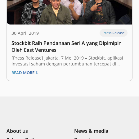
30 April 2019
Press Release
Stockbit Raih Pendanaan Seri A yang Dipimipin
Oleh East Ventures
[Press Release] Jakarta, 7 Mei 2019 – Stockbit, aplikasi
investasi saham dengan pertumbuhan tercepat di
kalangan milenial di Indonesia, hari ini mengumumkan
READ MORE
telah mendapatkan pendanaan Seri A yang dipimpin
oleh East Ventures. Pendanaan ini diikuti oleh
Convergence Ventures, FreakOut, dan beberapa angel
investor terkemuka lainnya.…
About us
News & media