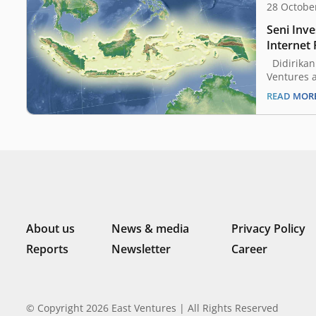
28 Octobe
Seni Inve
Internet
di Asia 
Didirikan
Ventures 
modal ven
READ MOR
awal yang
pada lebih
startup un
Traveloka.
perusahaa
performa 
About us
News & media
Privacy Policy
Reports
Newsletter
Career
© Copyright 2026 East Ventures | All Rights Reserved