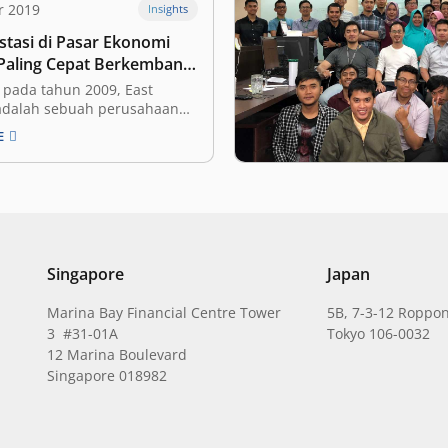
r 2019
Insights
stasi di Pasar Ekonomi
 Paling Cepat Berkembang
Tenggara
 pada tahun 2009, East
adalah sebuah perusahaan
tura untuk startup tahap
E
 telah memberi investasi
 dari 160 startup, termasuk
icorn seperti Tokopedia dan
 Mereka adalah salah satu
n modal ventura dengan
terbaik di dunia menurut…
Singapore
Japan
Marina Bay Financial Centre Tower
5B, 7-3-12 Roppon
3 #31-01A
Tokyo 106-0032
12 Marina Boulevard
Singapore 018982