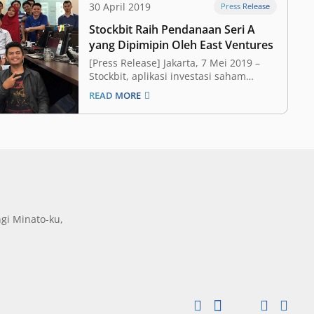
30 April 2019
Press Release
Stockbit Raih Pendanaan Seri A
yang Dipimipin Oleh East Ventures
[Press Release] Jakarta, 7 Mei 2019 –
Stockbit, aplikasi investasi saham
dengan pertumbuhan tercepat di
READ MORE
kalangan milenial di Indonesia, hari ini
mengumumkan telah mendapatkan
pendanaan Seri A yang dipimpin oleh
East Ventures. Pendanaan ini diikuti
oleh Convergence Ventures, FreakOut,
dan beberapa angel investor
terkemuka lainnya.…
gi Minato-ku,