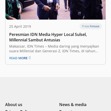
25 April 2019
Press Release
Peresmian IDN Media Hyper Local Sulsel,
Millennial Sambut Antusias
Makassar, IDN Times – Media daring yang menyajikan
suara Millenial dan Generasi Z, IDN Times, di tahun
keempat terus memperluas jangkauan melalui kanal
READ MORE
hyperlocal. Kini mereka hadir di regional Sulawesi
Selatan melalui kanal IDN Sulsel. IDN Sulsel diresmikan
melalui kegiatan IDN Times Millennial’s Forum, di…
About us
News & media