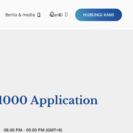
Berita & media
Acara
ID
HUBUNGI KAMI
orong pembangunan berkelanjutan dan membawa dampak positif melalui inisiatif ESG.
Sustainability Report 2026
Ini Dia Kriteria Startup Idaman Investor di Era Baru Ekosistem Teknologi!
$1000 Application
08.00 PM - 09.00 PM (GMT+8)